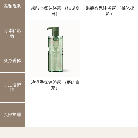
温和脱毛
果酸香氛沐浴露 （柚见夏
果酸香氛沐浴露 （橘光掠
日）
影）
身体轻彩
妆
爽身香体
净润香氛沐浴露 （庭屿白
手足唇护
茶）
理
头部护理