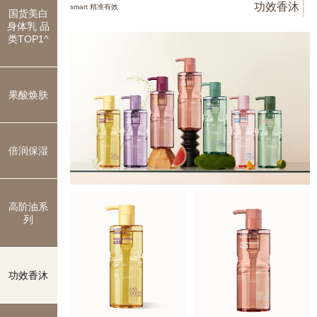
功效香沐
smart 精准有效
国货美白
身体乳 品
类TOP1^
果酸焕肤
倍润保湿
高阶油系
列
功效香沐